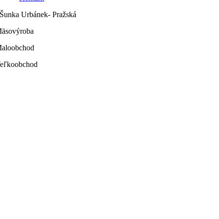
Šunka Urbánek- Pražská
äsovýroba
aloobchod
eľkoobchod