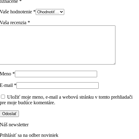
označené
*
Vaše hodnotenie
*
Vaša recenzia
*
Meno
*
E-mail
*
Uložiť moje meno, e-mail a webovú stránku v tomto prehliadači
pre moje budúce komentáre.
Náš newsletter
Prihlásiť sa na odber noviniek