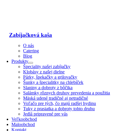
Zabíjačková kaša
O nás
Catering
Blog
Produkty
Špeciality našej zabíjačky
Klobásy z našej dielne
Párky, špekačky a grilovačky
Šunky a špecialitky na chlebíček
Slaniny a dobroty z bôčika
Salámky rôznych druhov prevedenia a použitia
Mäská udené tradičné aj netradičné
Voľačo pre tých, čo majú radšej hydinu
Tuky z prasiatka a dobroty tohto druhu
Jedlá pripravené pre vás
Veľkoobchod
Maloobchod
Kontakt