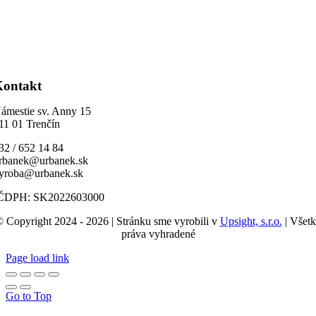
Kontakt
ámestie sv. Anny 15
11 01 Trenčín
32 / 652 14 84
rbanek@urbanek.sk
yroba@urbanek.sk
ČDPH: SK2022603000
 Copyright 2024 - 2026 | Stránku sme vyrobili v
Upsight, s.r.o.
| Všet
práva vyhradené
Page load link
Go to Top