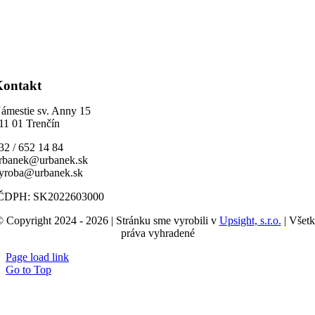
Kontakt
ámestie sv. Anny 15
11 01 Trenčín
32 / 652 14 84
rbanek@urbanek.sk
yroba@urbanek.sk
ČDPH: SK2022603000
 Copyright 2024 - 2026 | Stránku sme vyrobili v
Upsight, s.r.o.
| Všet
práva vyhradené
Page load link
Go to Top