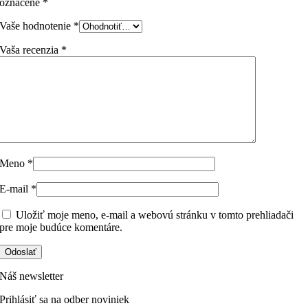
označené
*
Vaše hodnotenie
*
Vaša recenzia
*
Meno
*
E-mail
*
Uložiť moje meno, e-mail a webovú stránku v tomto prehliadači
pre moje budúce komentáre.
Náš newsletter
Prihlásiť sa na odber noviniek