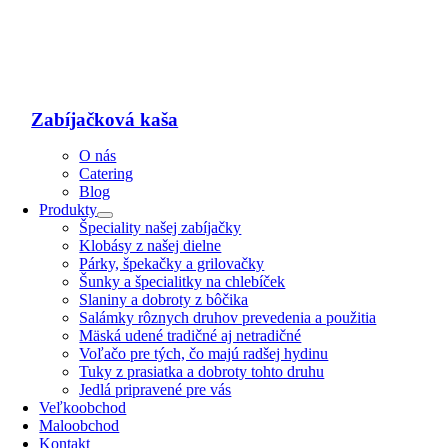
Zabíjačková kaša
O nás
Catering
Blog
Produkty
Špeciality našej zabíjačky
Klobásy z našej dielne
Párky, špekačky a grilovačky
Šunky a špecialitky na chlebíček
Slaniny a dobroty z bôčika
Salámky rôznych druhov prevedenia a použitia
Mäská udené tradičné aj netradičné
Voľačo pre tých, čo majú radšej hydinu
Tuky z prasiatka a dobroty tohto druhu
Jedlá pripravené pre vás
Veľkoobchod
Maloobchod
Kontakt