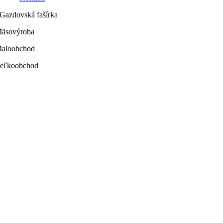
Gazdovská fašírka
äsovýroba
aloobchod
eľkoobchod