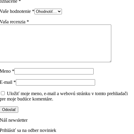
označené
*
Vaše hodnotenie
*
Vaša recenzia
*
Meno
*
E-mail
*
Uložiť moje meno, e-mail a webovú stránku v tomto prehliadači
pre moje budúce komentáre.
Náš newsletter
Prihlásiť sa na odber noviniek