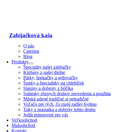
Zabíjačková kaša
O nás
Catering
Blog
Produkty
Špeciality našej zabíjačky
Klobásy z našej dielne
Párky, špekačky a grilovačky
Šunky a špecialitky na chlebíček
Slaniny a dobroty z bôčika
Salámky rôznych druhov prevedenia a použitia
Mäská udené tradičné aj netradičné
Voľačo pre tých, čo majú radšej hydinu
Tuky z prasiatka a dobroty tohto druhu
Jedlá pripravené pre vás
Veľkoobchod
Maloobchod
Kontakt