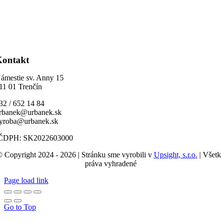
Kontakt
ámestie sv. Anny 15
11 01 Trenčín
32 / 652 14 84
rbanek@urbanek.sk
yroba@urbanek.sk
ČDPH: SK2022603000
 Copyright 2024 - 2026 | Stránku sme vyrobili v
Upsight, s.r.o.
| Všet
práva vyhradené
Page load link
Go to Top