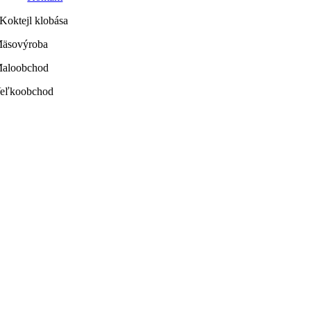
Koktejl klobása
äsovýroba
aloobchod
eľkoobchod